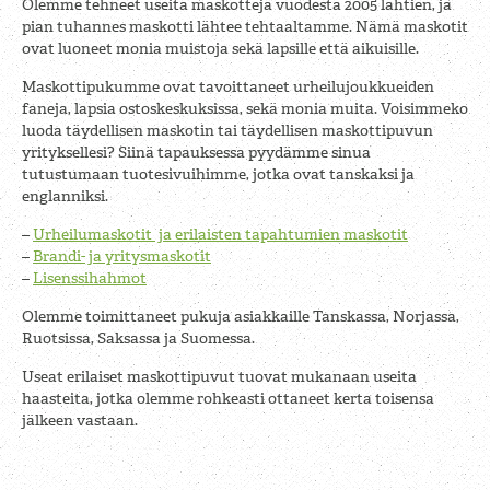
Olemme tehneet useita maskotteja vuodesta 2005 lähtien, ja
pian tuhannes maskotti lähtee tehtaaltamme. Nämä maskotit
ovat luoneet monia muistoja sekä lapsille että aikuisille.
Maskottipukumme ovat tavoittaneet urheilujoukkueiden
faneja, lapsia ostoskeskuksissa, sekä monia muita. Voisimmeko
luoda täydellisen maskotin tai täydellisen maskottipuvun
yrityksellesi? Siinä tapauksessa pyydämme sinua
tutustumaan tuotesivuihimme, jotka ovat tanskaksi ja
englanniksi.
–
Urheilumaskotit ja erilaisten tapahtumien maskotit
–
Brandi- ja yritysmaskotit
–
Lisenssihahmot
Olemme toimittaneet pukuja asiakkaille Tanskassa, Norjassa,
Ruotsissa, Saksassa ja Suomessa.
Useat erilaiset maskottipuvut tuovat mukanaan useita
haasteita, jotka olemme rohkeasti ottaneet kerta toisensa
jälkeen vastaan.