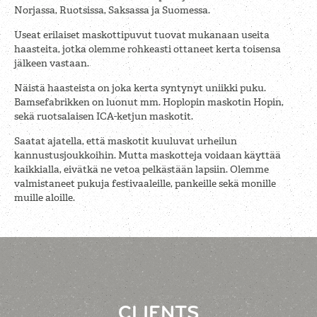
Norjassa, Ruotsissa, Saksassa ja Suomessa.
Useat erilaiset maskottipuvut tuovat mukanaan useita
haasteita, jotka olemme rohkeasti ottaneet kerta toisensa
jälkeen vastaan.
Näistä haasteista on joka kerta syntynyt uniikki puku.
Bamsefabrikken on luonut mm. Hoplopin maskotin Hopin,
sekä ruotsalaisen ICA-ketjun maskotit.
Saatat ajatella, että maskotit kuuluvat urheilun
kannustusjoukkoihin. Mutta maskotteja voidaan käyttää
kaikkialla, eivätkä ne vetoa pelkästään lapsiin. Olemme
valmistaneet pukuja festivaaleille, pankeille sekä monille
muille aloille.
CLIENTS