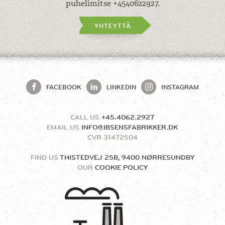
puhelimitse +4540622927.
YHTEYTTÄ
FACEBOOK
LINKEDIN
INSTAGRAM
CALL US
+45.4062.2927
EMAIL US
INFO@IBSENSFABRIKKER.DK
CVR
31472504
FIND US
THISTEDVEJ 25B, 9400 NØRRESUNDBY
OUR
COOKIE POLICY