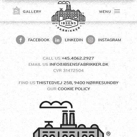
GALLERY
MENU
FACEBOOK
LINKEDIN
INSTAGRAM
CALL US
+45.4062.2927
EMAIL US
INFO@IBSENSFABRIKKER.DK
CVR
31472504
FIND US
THISTEDVEJ 25B, 9400 NØRRESUNDBY
OUR
COOKIE POLICY
CONNECT